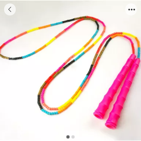
赛倍伶抗寒耐磨竹节绳